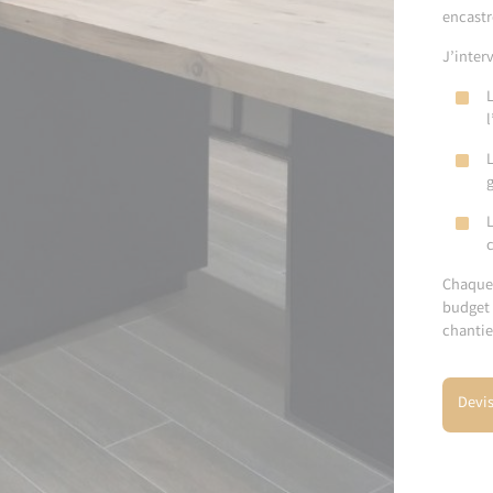
encastr
J’inter
L
L
g
L
Chaque 
budget 
chantie
Devis