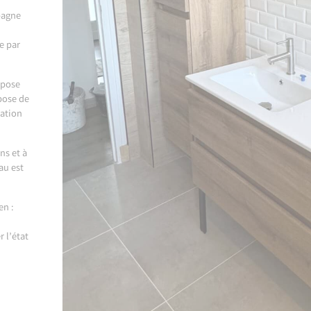
pagne
e par
 pose
pose de
lation
ns et à
au est
en :
 l’état