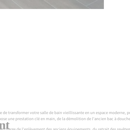
e de transformer votre salle de bain vieillissante en un espace moderne, p
ose une prestation clé en main, de la démolition de l’ancien bac à douche 
nt
e charge de l’enlèvement des anciens équipements, du retrait des revête