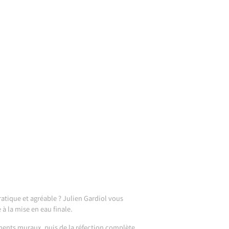
ratique et agréable ? Julien Gardiol vous
à la mise en eau finale.
ments muraux, puis de la réfection complète