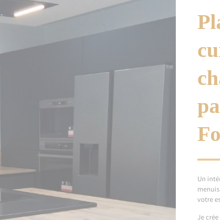
Pl
cu
ch
pa
Fo
Un inté
menuisi
votre e
Je crée