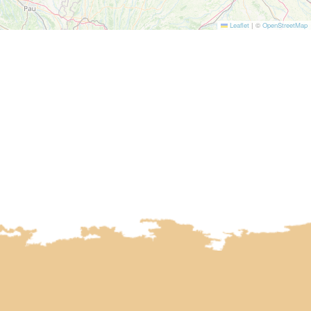
Leaflet
|
©
OpenStreetMap