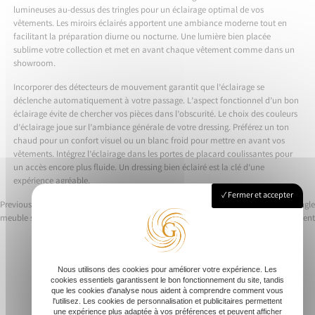
lumineuses au-dessus des tringles pour un éclairage optimal de vos
vêtements. Les miroirs éclairés apportent une ambiance moderne tout en
facilitant la préparation diurne ou nocturne. Une lumière bien placée
sublime votre collection et met en avant chaque vêtement comme dans un
showroom.
Incorporer des détecteurs de mouvement garantit que l’éclairage se
déclenche automatiquement à votre passage. L’aspect fonctionnel d’un bon
éclairage évite de chercher vos pièces dans l’obscurité. Le choix des couleurs
d’éclairage joue sur l’ambiance générale de votre dressing. Préférez un ton
chaud pour un confort visuel ou un blanc froid pour mettre en avant vos
vêtements. Intégrez l’éclairage dans les portes de placard coulissantes pour
un accès encore plus fluide. Un dressing bien éclairé est la clé d’une
expérience agréable.
Fermer et accepter
Previous:
Optimiser votre espace avec un
Next:
Comment créer un dressing angle
meuble sous escalier sur mesure
sur mesure facilement
Navigation
de
Nous utilisons des cookies pour améliorer votre expérience. Les
l’article
cookies essentiels garantissent le bon fonctionnement du site, tandis
que les cookies d'analyse nous aident à comprendre comment vous
Accueil
l'utilisez. Les cookies de personnalisation et publicitaires permettent
une expérience plus adaptée à vos préférences et peuvent afficher