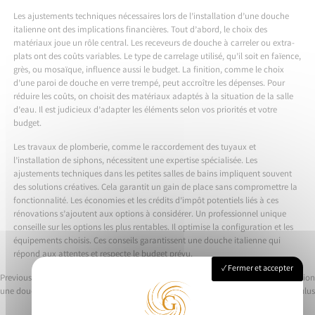
Les ajustements techniques nécessaires lors de l’installation d’une douche
italienne ont des implications financières. Tout d’abord, le choix des
matériaux joue un rôle central. Les receveurs de douche à carreler ou extra-
plats ont des coûts variables. Le type de carrelage utilisé, qu’il soit en faïence,
grès, ou mosaïque, influence aussi le budget. La finition, comme le choix
d’une paroi de douche en verre trempé, peut accroître les dépenses. Pour
réduire les coûts, on choisit des matériaux adaptés à la situation de la salle
d’eau. Il est judicieux d’adapter les éléments selon vos priorités et votre
budget.
Les travaux de plomberie, comme le raccordement des tuyaux et
l’installation de siphons, nécessitent une expertise spécialisée. Les
ajustements techniques dans les petites salles de bains impliquent souvent
des solutions créatives. Cela garantit un gain de place sans compromettre la
fonctionnalité. Les économies et les crédits d’impôt potentiels liés à ces
rénovations s’ajoutent aux options à considérer. Un professionnel unique
conseille sur les options les plus rentables. Il optimise la configuration et les
équipements choisis. Ces conseils garantissent une douche italienne qui
répond aux attentes et respecte le budget prévu.
Fermer et accepter
Previous:
Aménager sa salle de bain avec
Next:
Comment réussir l’installation
une douche italienne aubade
électrique d’un cumulus
Navigation