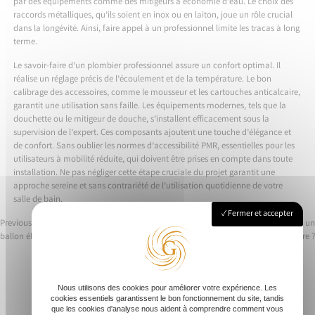
par des équipements comme des mitigeurs à économie d’eau. Le choix des
raccords métalliques, qu’ils soient en inox ou en laiton, joue un rôle crucial
dans la longévité. Ainsi, faire appel à un professionnel limite les tracas à long
terme.
Le savoir-faire d’un plombier professionnel assure un confort optimal. Il
réalise un réglage précis de l’écoulement et de la température. Le bon
calibrage des accessoires, comme le mousseur et les cartouches anticalcaire,
garantit une utilisation sans faille. Les équipements modernes, tels que la
douchette ou le mitigeur de douche, s’installent efficacement sous la
supervision de l’expert. Ces composants ajoutent une touche d’élégance et
de confort. Sans oublier les normes d’accessibilité PMR, essentielles pour les
utilisateurs à mobilité réduite, qui doivent être prises en compte dans toute
installation. Ne pas négliger cette étape cruciale du projet garantit une
approche sereine et sans contrariété de l’utilisation quotidienne de votre
salle de bain.
Fermer et accepter
Previous:
Comment réussir la pose d’un
Next:
Pourquoi choisir un artisan pour un
ballon électrique
placard sur mesure ?
Navigation
de
Nous utilisons des cookies pour améliorer votre expérience. Les
l’article
cookies essentiels garantissent le bon fonctionnement du site, tandis
que les cookies d'analyse nous aident à comprendre comment vous