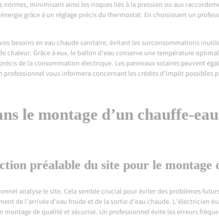
es normes, minimisant ainsi les risques liés à la pression ou aux raccordeme
rgie grâce à un réglage précis du thermostat. En choisissant un professio
 vos besoins en eau chaude sanitaire, évitant les surconsommations inutile
es de chaleur. Grâce à eux, le ballon d’eau conserve une température optimal
e précis de la consommation électrique. Les panneaux solaires peuvent éga
un professionnel vous informera concernant les crédits d’impôt possibles p
ans le montage d’un chauffe-eau
ction préalable du site pour le montage
onnel analyse le site. Cela semble crucial pour éviter des problèmes futurs. 
ent de l’arrivée d’eau froide et de la sortie d’eau chaude. L’électricien é
 montage de qualité et sécurisé. Un professionnel évite les erreurs fréquen