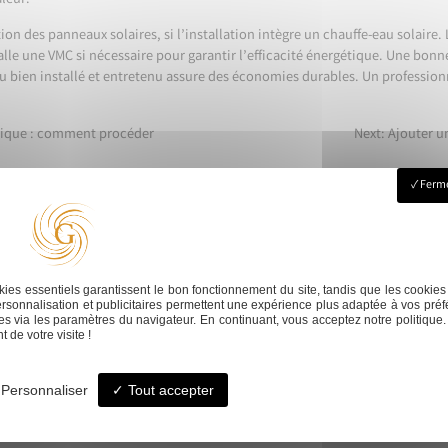
aleur.
on des panneaux solaires, si l’installation intègre un chauffe-eau solaire. 
stalle une VMC si nécessaire pour garantir l’efficacité énergétique. Une bon
bien installé et entretenu assure des économies durables. Un professionn
tique : comment procéder
Next:
Ajouter u
Ferme
ion
Aménagement intérieur
Salle de bain cl
ies essentiels garantissent le bon fonctionnement du site, tandis que les cookies
rsonnalisation et publicitaires permettent une expérience plus adaptée à vos préf
s via les paramètres du navigateur. En continuant, vous acceptez notre politique.
 de votre visite !
Personnaliser
Tout accepter
© -
-
Mentions légales
-
Blog