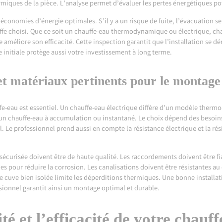
rmiques de la pièce. L’analyse permet d’évaluer les pertes énergétiques po
économies d’énergie optimales. S’il y a un risque de fuite, l’évacuation s
auffe choisi. Que ce soit un chauffe-eau thermodynamique ou électrique, ch
méliore son efficacité. Cette inspection garantit que l’installation se dé
ape initiale protège aussi votre investissement à long terme.
et matériaux pertinents pour le montage
fe-eau est essentiel. Un chauffe-eau électrique diffère d’un modèle ther
tre un chauffe-eau à accumulation ou instantané. Le choix dépend des besoin
l. Le professionnel prend aussi en compte la résistance électrique et la rés
 sécurisée doivent être de haute qualité. Les raccordements doivent être fi
es pour réduire la corrosion. Les canalisations doivent être résistantes au 
 cuve bien isolée limite les déperditions thermiques. Une bonne installati
essionnel garantit ainsi un montage optimal et durable.
té et l’efficacité de votre chauf