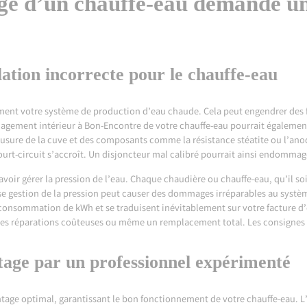
ge d’un chauffe-eau demande un
lation incorrecte pour le chauffe-eau
nt votre système de production d’eau chaude. Cela peut engendrer des fu
agement intérieur à Bon-Encontre
de votre chauffe-eau pourrait égalemen
’usure de la cuve et des composants comme la résistance stéatite ou l’anode
court-circuit s’accroît. Un disjoncteur mal calibré pourrait ainsi endommage
avoir gérer la pression de l’eau. Chaque chaudière ou chauffe-eau, qu’il 
e gestion de la pression peut causer des dommages irréparables au syst
consommation de kWh et se traduisent inévitablement sur votre facture d’é
es réparations coûteuses ou même un remplacement total. Les consignes de 
tage par un professionnel expérimenté
age optimal, garantissant le bon fonctionnement de votre chauffe-eau. L