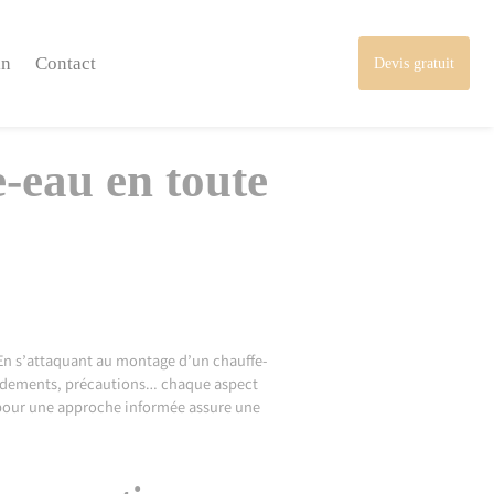
in
Contact
Devis gratuit
-eau en toute
En s’attaquant au montage d’un chauffe-
cordements, précautions… chaque aspect
er pour une approche informée assure une