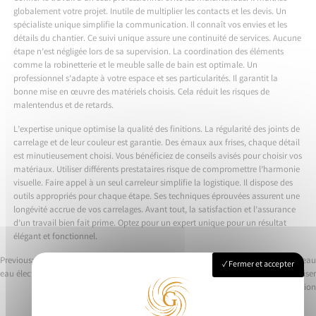
globalement votre projet. Inutile de multiplier les contacts et les devis. Un
spécialiste unique simplifie la communication. Il connaît vos envies et les
détails du chantier. Ce suivi unique assure une continuité de services. Aucune
étape n’est négligée lors de sa supervision. La coordination des éléments
comme la robinetterie et le meuble salle de bain est optimale. Un
professionnel s’adapte à votre espace et ses particularités. Il garantit la
bonne mise en œuvre des matériels choisis. Cela réduit les risques de
malentendus et de retards.
L’expertise unique optimise la qualité des finitions. La régularité des joints de
carrelage et de leur couleur est garantie. Des émaux aux frises, chaque détail
est minutieusement choisi. Vous bénéficiez de conseils avisés pour choisir vos
matériaux. Utiliser différents prestataires risque de compromettre l’harmonie
visuelle. Faire appel à un seul carreleur simplifie la logistique. Il dispose des
outils appropriés pour chaque étape. Ses techniques éprouvées assurent une
longévité accrue de vos carrelages. Avant tout, la satisfaction et l’assurance
d’un travail bien fait prime. Optez pour un expert unique pour un résultat
élégant et fonctionnel.
Previous:
Comment installer un chauffe-
Next:
Ballon tampon chauffage et eau
Fermer et accepter
eau électrique sans erreurs
chaude sanitaire : comment optimiser
Navigation
votre installation
de