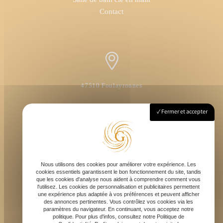
Contact
47510 Foulayronnes
Fermer et accepter
Lundi - Vendredi : 8h - 18h
Nous utilisons des cookies pour améliorer votre expérience. Les
cookies essentiels garantissent le bon fonctionnement du site, tandis
que les cookies d'analyse nous aident à comprendre comment vous
l'utilisez. Les cookies de personnalisation et publicitaires permettent
une expérience plus adaptée à vos préférences et peuvent afficher
des annonces pertinentes. Vous contrôlez vos cookies via les
contact@gardiol-amenagements.fr
paramètres du navigateur. En continuant, vous acceptez notre
politique. Pour plus d'infos, consultez notre Politique de