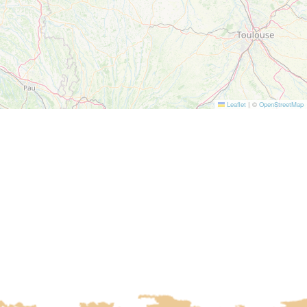
Leaflet
|
©
OpenStreetMap